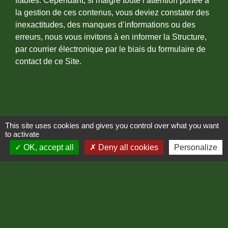
fiables. Cependant, si malgré toute l’attention portée à
la gestion de ces contenus, vous deviez constater des
inexactitudes, des manques d’informations ou des
erreurs, nous vous invitons à en informer la Structure,
par courrier électronique par le biais du formulaire de
contact de ce Site.
This site uses cookies and gives you control over what you want
Contacts
to activate
Mairie de Cassagnas
OK, accept all
Deny all cookies
Personalize
1 traverse du Mas
48400 Cassagnas - FRANCE
+33 4 66 45 06 56
Contact par formulaire
Fax : 04 66 47 04 54