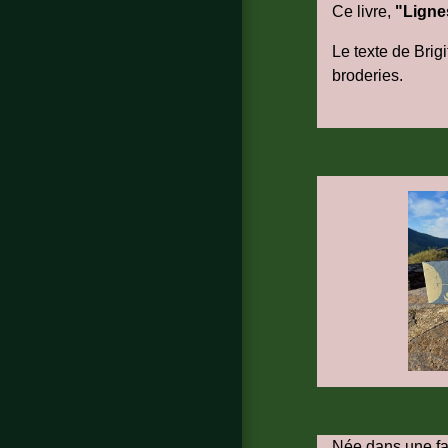
Ce livre,
"Ligne
Le texte de Brig
broderies.
Née dans une fam