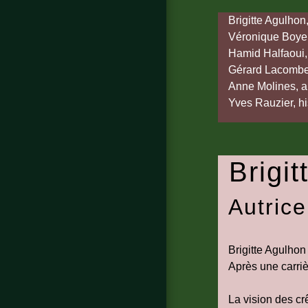
Brigitte Agulhon
Véronique Boyer
Hamid Halfaoui, 
Gérard Lacombe,
Anne Molines, ar
Yves Rauzier, hi
Brigi
Autric
Brigitte Agulhon
Après une carriè
La vision des cr