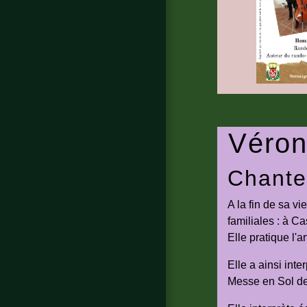
Véron
Chante
A la fin de sa v
familiales : à C
Elle pratique l'
Elle a ainsi int
Messe en Sol de 