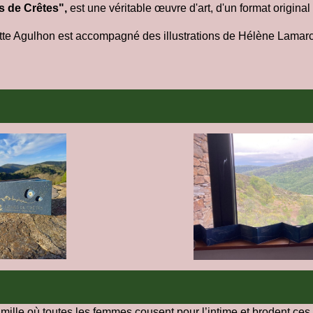
s de Crêtes"
,
est une véritable œuvre d'art, d'un format origina
itte Agulhon est accompagné des illustrations de Hélène Lamarc
ille où toutes les femmes cousent pour l’intime et brodent ces