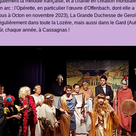
également la mélodie française, et a chanté en création mondial
 arc : l'Opérette, en particulier l'œuvre d'Offenbach, dont elle a
ous à Octon en novembre 2023), La Grande Duchesse de Gerolst
régulièrement dans toute la Lozère, mais aussi dans le Gard (Au
 sûr, chaque année, à Cassagnas !