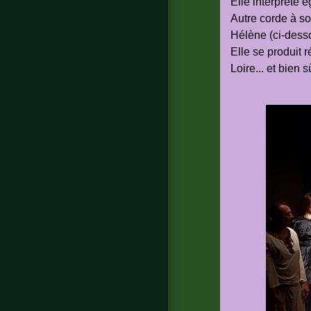
Elle interprète 
Autre corde à son
Hélène (ci-dess
Elle se produit 
Loire... et bien