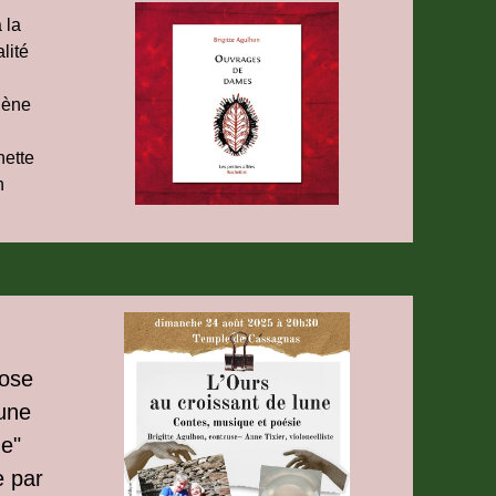
 la
lité
élène
nette
n
pose
une
ue"
e par