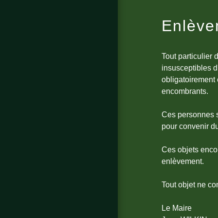
Enlève
Tout particulier
insusceptibles d
obligatoirement 
encombrants.
Ces personnes se
pour convenir du 
Ces objets encom
enlèvement.
Tout objet ne co
Le Maire