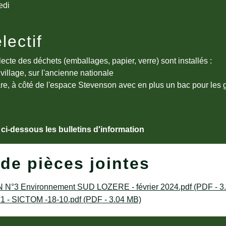
edi
électif
ecte des déchets (emballages, papier, verre) sont installés :
village, sur l'ancienne nationale
are, à côté de l'espace Stevenson avec en plus un bac pour les 
ci-dessous les bulletins d'information
 de pièces jointes
N°3 Environnement SUD LOZERE - février 2024.pdf (PDF - 3
n°1 - SICTOM -18-10.pdf (PDF - 3.04 MB)