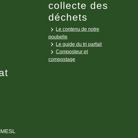
collecte des
déchets
keyboard_arrow_right
Le contenu de notre
poubelle
keyboard_arrow_right
Le guide du tri parfait
keyboard_arrow_right
Composteur et
compostage
at
 SMESL