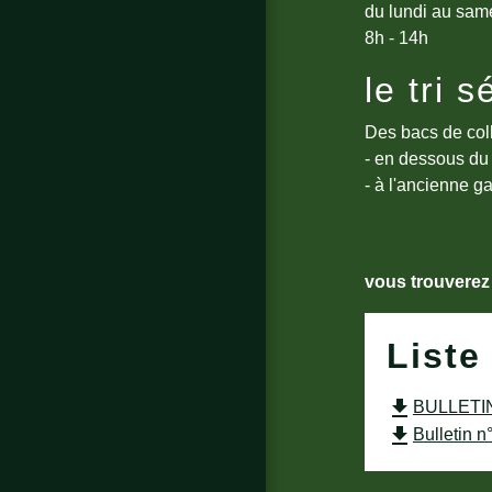
du lundi au sam
8h - 14h
le tri s
Des bacs de coll
- en dessous du 
- à l'ancienne g
vous trouverez 
Liste
file_download
BULLETIN 
file_download
Bulletin 