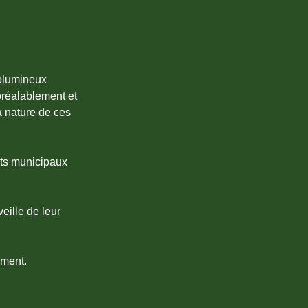
volumineux
préalablement et
a nature de ces
nts municipaux
eille de leur
ement.