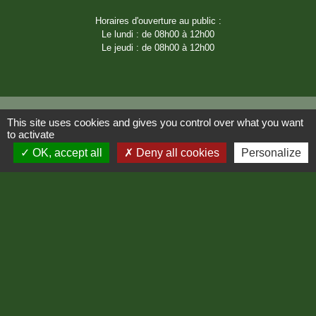
Horaires d'ouverture au public :
Le lundi : de 08h00 à 12h00
Le jeudi : de 08h00 à 12h00
This site uses cookies and gives you control over what you want
to activate
Liens
OK, accept all
Deny all cookies
Personalize
Région Occitanie
Département de Lozère
Préfecture de Lozère
Mentions légales
-
Politique de confidentialité
-
Accessibilité
-
Plan du site
-
Gestion des cookies