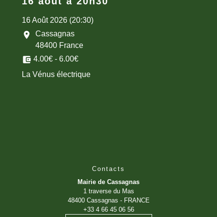
16 août à 20h30
16 Août 2026 (20:30)
Cassagnas
location_on
48400 France
account_balance_wallet
4.00€ - 6.00€
La Vénus électrique
Contacts
Mairie de Cassagnas
1 traverse du Mas
48400 Cassagnas - FRANCE
+33 4 66 45 06 56