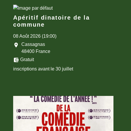
Apéritif dinatoire de la
commune
08 Août 2026 (19:00)
Cassagnas
location_on
48400 France
account_balance_wallet
Gratuit
inscriptions avant le 30 juillet