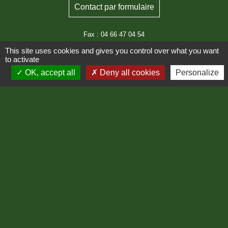
Contact par formulaire
Fax : 04 66 47 04 54
This site uses cookies and gives you control over what you want
Horaires d'ouverture au public :
to activate
Le lundi : de 08h00 à 12h00
OK, accept all
Deny all cookies
Personalize
Le jeudi : de 08h00 à 12h00
Liens
Région Occitanie
Département de Lozère
Préfecture de Lozère