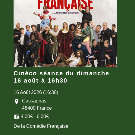
Cinéco séance du dimanche
16 août à 16h30
16 Août 2026 (16:30)
Cassagnas
location_on
48400 France
account_balance_wallet
4.00€ - 6.00€
De la Comédie Française