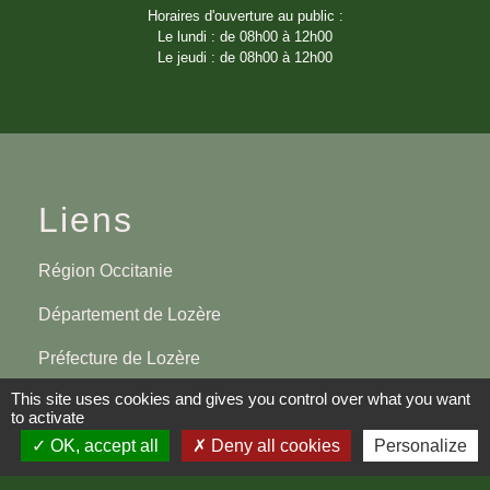
Horaires d'ouverture au public :
Le lundi : de 08h00 à 12h00
Le jeudi : de 08h00 à 12h00
Liens
Région Occitanie
Département de Lozère
Préfecture de Lozère
This site uses cookies and gives you control over what you want
to activate
Mentions légales
-
Politique de confidentialité
-
OK, accept all
Deny all cookies
Personalize
Accessibilité
-
Plan du site
-
Gestion des cookies