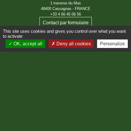
1 traverse du Mas
48400 Cassagnas - FRANCE
+33 4 66 45 06 56
Contact par formulaire
This site uses cookies and gives you control over what you want
to activate
Fax : 04 66 47 04 54
OK, accept all
Deny all cookies
Personalize
Horaires d'ouverture au public :
Le lundi : de 08h00 à 12h00
Le jeudi : de 08h00 à 12h00
Liens
Région Occitanie
Département de Lozère