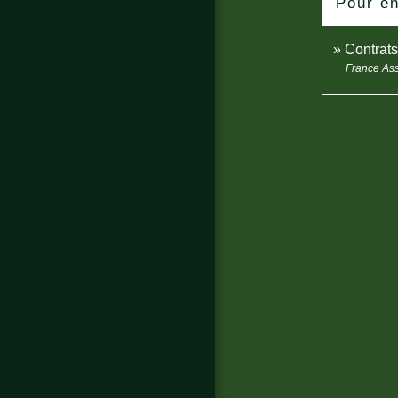
Pour en
Contrats
France As