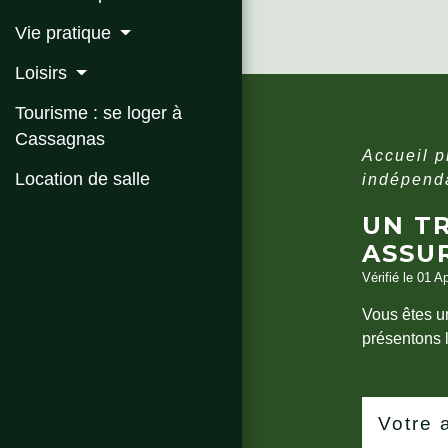
Vie pratique
Loisirs
Tourisme : se loger à
Cassagnas
Accueil 
Location de salle
indépend
UN TR
ASSU
Vérifié le 01 A
Vous êtes u
présentons 
Votre 