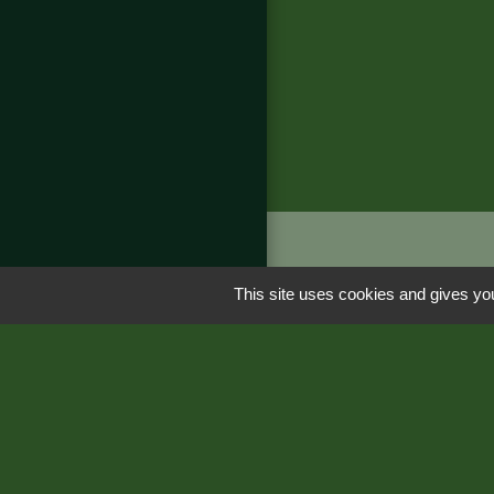
Liens
This site uses cookies and gives you
Région Occitanie
Département de 
Préfecture de Loz