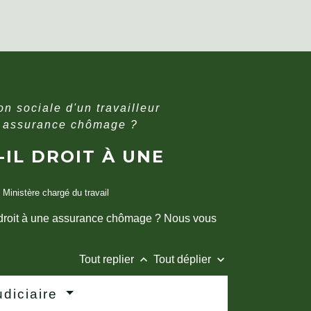
on sociale d'un travailleur
ne assurance chômage ?
IL DROIT À UNE
, Ministère chargé du travail
z droit à une assurance chômage ? Nous vous
keyboard_arrow_up
keyboard_arrow_down
Tout replier
Tout déplier
udiciaire