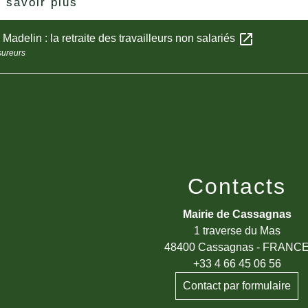
 savoir plus
open_in_new
 Madelin : la retraite des travailleurs non salariés
sureurs
Contacts
Mairie de Cassagnas
1 traverse du Mas
48400 Cassagnas - FRANC
+33 4 66 45 06 56
Contact par formulaire