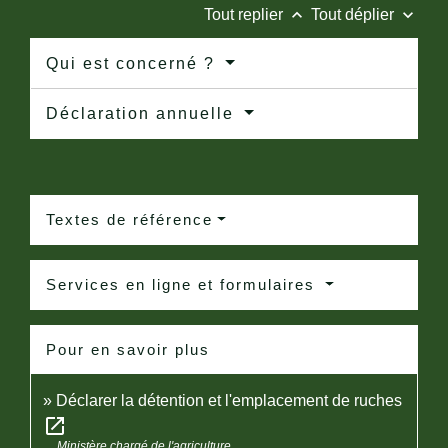
keyboard_arrow_up
keyboard_arrow_down
Tout replier
Tout déplier
Qui est concerné ?
Déclaration annuelle
Textes de référence
Services en ligne et formulaires
Pour en savoir plus
Déclarer la détention et l'emplacement de ruches
open_in_new
Ministère chargé de l'agriculture