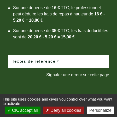
Sur une dépense de
16 €
TTC, le professionnel
peut déduire les frais de repas à hauteur de
16 €
-
5,20 €
=
10,80 €
Sur une dépense de
35 €
TTC, les frais déductibles
sont de
20,20 €
-
5,20 €
=
15,00 €
Textes de référence
Signaler une erreur sur cette page
This site uses cookies and gives you control over what you want
to activate
Contacts
OK, accept all
Deny all cookies
Personalize
Mairie de Cassagnas