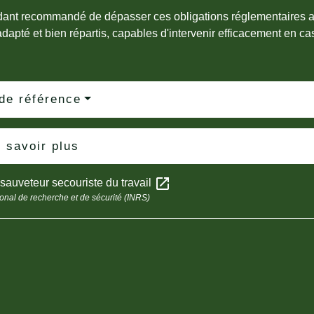
ndant recommandé de dépasser ces obligations réglementaires a
apté et bien répartis, capables d'intervenir efficacement en cas
de référence
 savoir plus
open_in_new
sauveteur secouriste du travail
tional de recherche et de sécurité (INRS)