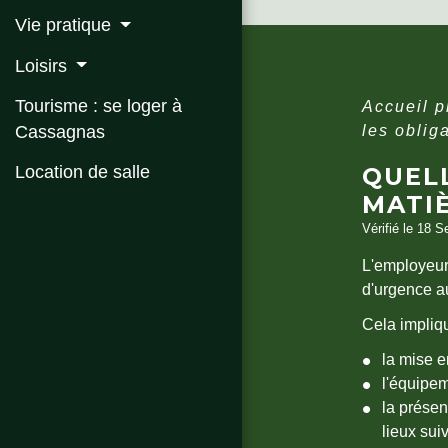
Vie pratique
Loisirs
Tourisme : se loger à
Accueil 
Cassagnas
les oblig
Location de salle
QUEL
MATIÈ
Vérifié le 18 S
L'employeur 
d'urgence a
Cela impliqu
la mise e
l'équipem
la prése
lieux suiv