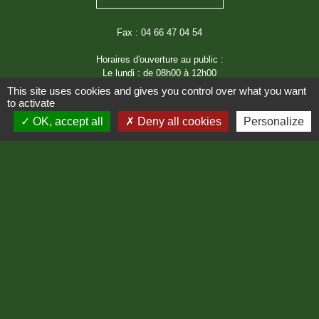
Fax : 04 66 47 04 54
Horaires d'ouverture au public :
Le lundi : de 08h00 à 12h00
Le jeudi : de 08h00 à 12h00
This site uses cookies and gives you control over what you want
to activate
OK, accept all
Deny all cookies
Personalize
Liens
Région Occitanie
Département de Lozère
Préfecture de Lozère