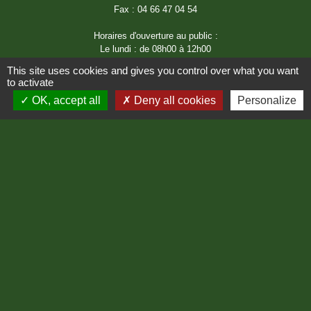
Fax : 04 66 47 04 54
Horaires d'ouverture au public :
Le lundi : de 08h00 à 12h00
Le jeudi : de 08h00 à 12h00
This site uses cookies and gives you control over what you want
to activate
OK, accept all
Deny all cookies
Personalize
Liens
Région Occitanie
Département de Lozère
Préfecture de Lozère
Mentions légales
-
Politique de confidentialité
-