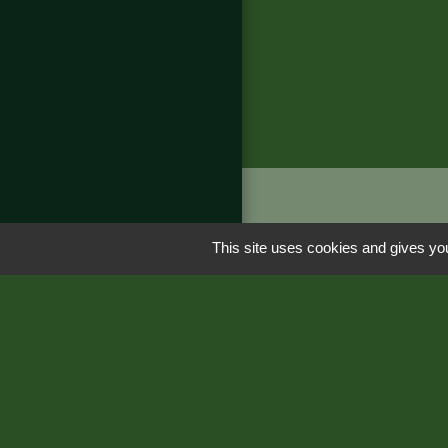
Liens
This site uses cookies and gives you
Région Occitanie
Département de 
Préfecture de Loz
M