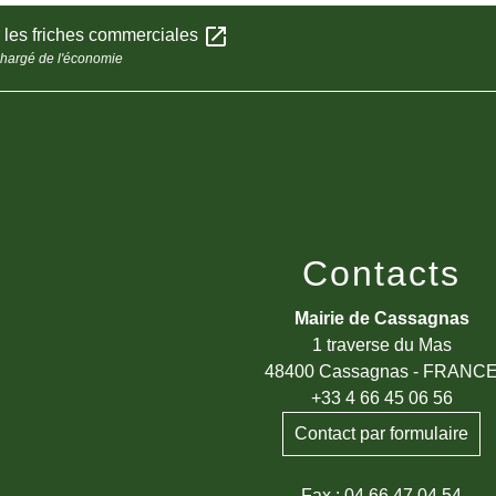
open_in_new
 les friches commerciales
chargé de l'économie
Contacts
Mairie de Cassagnas
1 traverse du Mas
48400 Cassagnas - FRANC
+33 4 66 45 06 56
Contact par formulaire
Fax : 04 66 47 04 54