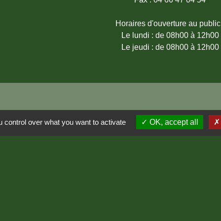
Horaires d'ouverture au public
Le lundi : de 08h00 à 12h00
Le jeudi : de 08h00 à 12h00
 control over what you want to activate
OK, accept all
Lozère
ère
entions légales
-
Politique de confidentialité
-
Accessibilité
-