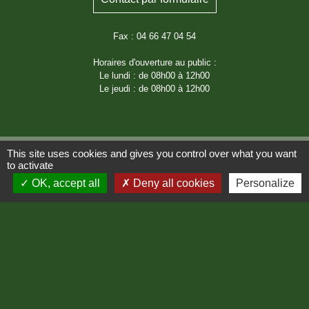
Fax : 04 66 47 04 54
Horaires d'ouverture au public :
Le lundi : de 08h00 à 12h00
Le jeudi : de 08h00 à 12h00
This site uses cookies and gives you control over what you want
to activate
OK, accept all
Deny all cookies
Personalize
Liens
Région Occitanie
Département de Lozère
Préfecture de Lozère