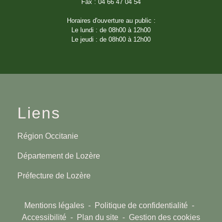
Fax : 04 66 47 04 54
Horaires d'ouverture au public :
Le lundi : de 08h00 à 12h00
Le jeudi : de 08h00 à 12h00
Liens
Région Occitanie
Département de Lozère
Préfecture de Lozère
Mentions légales
-
Politique de confidentialité
-
Accessibilité
-
Plan du site
-
Gestion des cookies