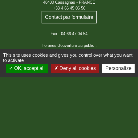
48400 Cassagnas - FRANCE
+33 4 66 45 06 56
Contact par formulaire
Fax : 04 66 47 04 54
Horaires d'ouverture au public :
Le lundi : de 08h00 à 12h00
This site uses cookies and gives you control over what you want
Le jeudi : de 08h00 à 12h00
to activate
OK, accept all
Deny all cookies
Personalize
Liens
Région Occitanie
Département de Lozère