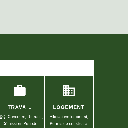
S CONSULTÉES
work
domain
TRAVAIL
LOGEMENT
DD
,
Concours,
Retraite,
Allocations logement,
Démission,
Période
Permis de construire,