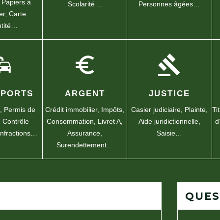
,
Papiers à
Scolarité…
Personnes âgées…
er,
Carte
ntité…
mute
euro_symbol
gavel
SPORTS
ARGENT
JUSTICE
e,
Permis de
Crédit immobilier,
Impôts,
Casier judiciaire,
Plainte,
Ti
,
Contrôle
Consommation,
Livret A,
Aide juridictionnelle,
d
Infractions…
Assurance,
Saisie…
Surendettement…
QUES
ENT FAIRE SI…