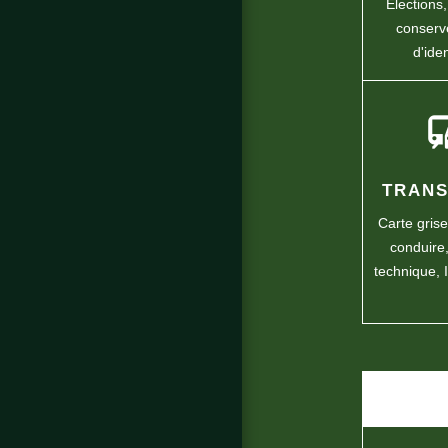
Élections
conserv
d'ide
com
TRAN
Carte gris
conduire
technique,
COMM