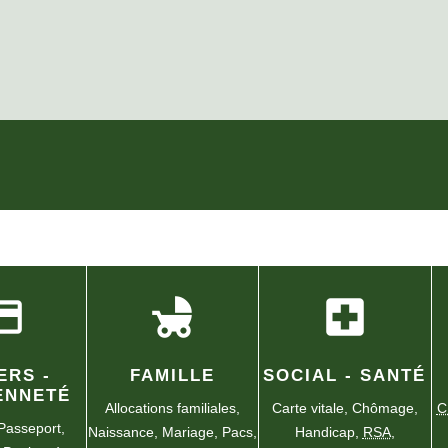
FICHES PRATIQUES LES PLU
t_card
child_friendly
local_hospital
ERS -
FAMILLE
SOCIAL - SANTÉ
ENNETÉ
Allocations familiales,
Carte vitale,
Chômage,
C
Passeport,
Naissance,
Mariage,
Pacs,
Handicap,
RSA
,