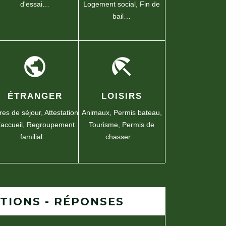
d'essai…
Logement social,
Fin de
bail…
public
beach_access
ÉTRANGER
LOISIRS
tres de séjour,
Attestation
Animaux,
Permis bateau,
’accueil,
Regroupement
Tourisme,
Permis de
familial…
chasser…
TIONS - RÉPONSES