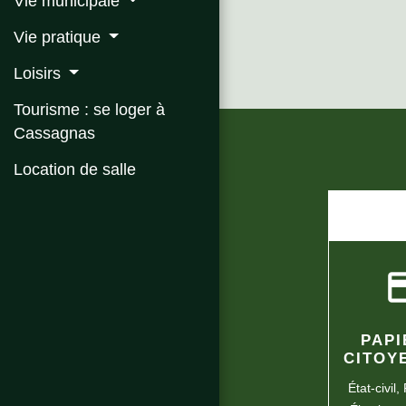
Vie municipale
Vie pratique
Loisirs
Tourisme : se loger à
Cassagnas
Location de salle
credi
PAPI
CITOY
État-civil,