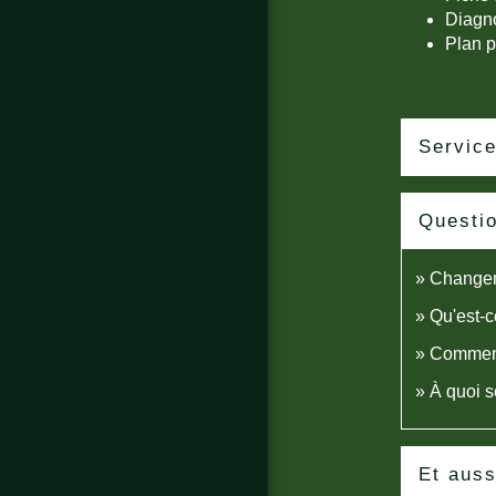
Diagno
Plan p
Service
Questi
Changeme
Qu'est-c
Comment 
À quoi s
Et auss