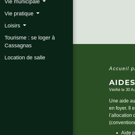
Vie municipale
Vie pratique
Loisirs
Tourisme : se loger à
Cassagnas
Location de salle
Accueil p
AIDE
Vérifié le 30 A
Une aide au 
en foyer. Il
l'allocation
(conventionn
Aide p