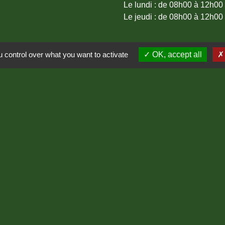
Le lundi : de 08h00 à 12h00
Le jeudi : de 08h00 à 12h00
 control over what you want to activate
OK, accept all
Lozère
ère
entions légales
-
Politique de confidentialité
-
Accessibilité
-
Site créé en partenariat avec Réseau d