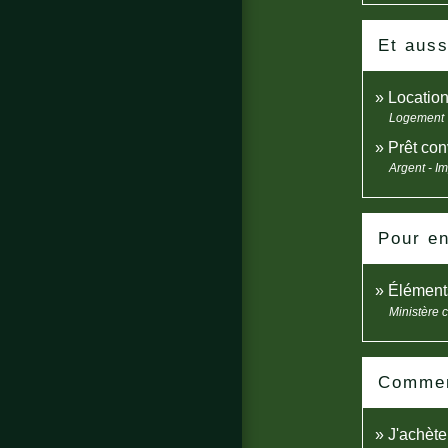
Et auss
Location
Logement
Prêt co
Argent - I
Pour en
Élément
Ministère 
Comment
J'achèt