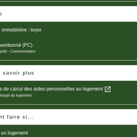
i
 immobilière : loyer
nventionné (PC)
mpôts - Consommation
 savoir plus
open_in_new
s de calcul des aides personnelles au logement
chargé du logement
 faire si...
e un logement