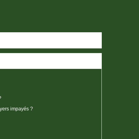
?
oyers impayés ?