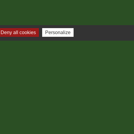
Deny all cookies
Personalize
Plan du site
-
Gestion des cookies
es Communes