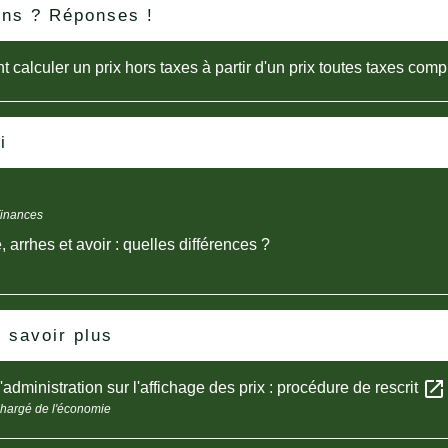
ons ? Réponses !
calculer un prix hors taxes à partir d'un prix toutes taxes comp
i
Finances
 arrhes et avoir : quelles différences ?
 savoir plus
open_in_new
'administration sur l'affichage des prix : procédure de rescrit
chargé de l'économie