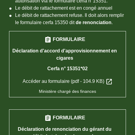
autorisation via le formulaire cerfa n°15351.
Le débit de rattachement est en congé annuel
Le débit de rattachement refuse. Il doit alors remplir
le formulaire cerfa 15350 dit
de renonciation
.
assignment
FORMULAIRE
Déclaration d'accord d'approvisionnement en
cigares
Cerfa n° 15351*02
open_in_new
Accéder au formulaire (pdf - 104.9 KB)
Ministère chargé des finances
assignment
FORMULAIRE
Déclaration de renonciation du gérant du