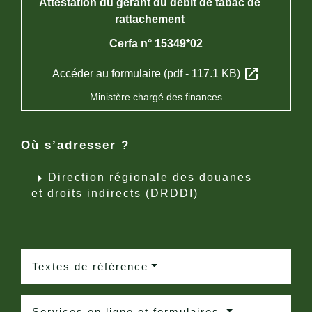
Attestation du gérant du débit de tabac de
rattachement
Cerfa n° 15349*02
open_in_new
Accéder au formulaire (pdf - 117.1 KB)
Ministère chargé des finances
Où s’adresser ?
arrow_right
Direction régionale des douanes
et droits indirects (DRDDI)
Textes de référence
Services en ligne et formulaires