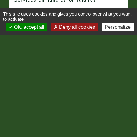
This site uses cookies and gives you control over what you want
to activate
Et aussi
OK, accept all
Deny all cookies
Personalize
Licence d'un restaurant et débit de boissons
Pratiques commerciales
Comment faire si...
Ouvrir un bureau de tabac
Signaler une erreur sur cette page