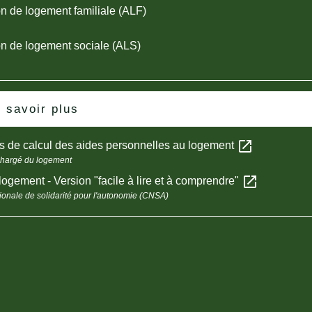
on de logement familiale (ALF)
on de logement sociale (ALS)
 savoir plus
open_in_new
s de calcul des aides personnelles au logement
chargé du logement
open_in_new
logement - Version "facile à lire et à comprendre"
ionale de solidarité pour l'autonomie (CNSA)