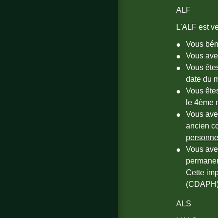
ALF
L'ALF est v
Vous bén
Vous avez
Vous êtes
date du 
Vous ête
le 4
ème
m
Vous ave
ancien c
personne
Vous ave
permanen
Cette imp
(CDAPH)
ALS