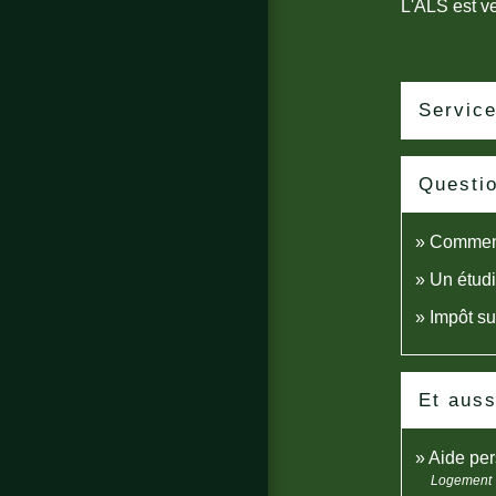
L'ALS est v
Service
Questi
Comment 
Un étudi
Impôt su
Et auss
Aide pe
Logement