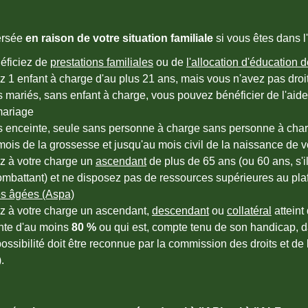
ersée
en raison de votre situation familiale
si vous êtes dans l
éficiez de
prestations familiales
ou de
l'allocation d'éducation
 1 enfant à charge d'au plus 21 ans, mais vous n'avez pas droit
 mariés, sans enfant à charge, vous pouvez bénéficier de l'aide 
mariage
s enceinte, seule sans personne à charge sans personne à cha
ois de la grossesse et jusqu'au mois civil de la naissance de v
z à votre charge un
ascendant
de plus de 65 ans (ou 60 ans, s'il
ombattant) et ne disposez pas de ressources supérieures au pl
s âgées (Aspa)
z à votre charge un ascendant,
descendant
ou
collatéral
atteint
te d'au moins
80 %
ou qui est, compte tenu de son handicap, da
ossibilité doit être reconnue par la commission des droits et 
.