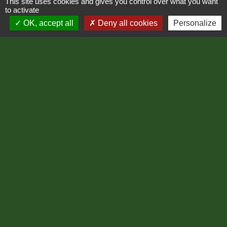
This site uses cookies and gives you control over what you want
48400 Cassagnas - FRANCE
to activate
+33 4 66 45 06 56
OK, accept all
Deny all cookies
Personalize
Contact par formulaire
Fax : 04 66 47 04 54
Horaires d'ouverture au public :
Le lundi : de 08h00 à 12h00
Le jeudi : de 08h00 à 12h00
Liens
Région Occitanie
Département de Lozère